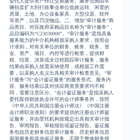
委托人提供资产转让交易服务。服务范围由车
辆拍卖扩大到行政事业单位低效运转、闲置的
房屋、土地、办公设备家具、大型仪器、软件
等资产，以及罚没物品。二、增加“审计服务”商
品类目。对应政府采购品目名称为“审计服务”，
品目编码为“C23030000”。“审计服务”是指具备
服务能力的中介机构根据采购人要求，按照会
计准则，对有关单位的财务、账务、税务、资
金、资产、项目、内控等进行检查，提供财
税、结算、决算或全过程跟踪审计服务，服务
结果由采购人按需采纳使用，或根据工作需
要，以采购人名义出具相关审计检查意见。“审
计服务”与“会计鉴证服务”的服务形式、服务内
容、服务结果以及对供应商资质要求均不相
同，需要注意区分。“会计鉴证服务”是指采购人
委托取得财政执业许可的会计师事务所，按照
《中华人民共和国注册会计师法》《中国注册
会计师职业准则》的要求提供的注册会计师鉴
证服务，并由受托机构按规定出具相关审计报
告、审阅报告、审核报告或鉴证报告。鉴证服
务包括历史财务信息审计服务、历史财务信息
审阅服务和其他鉴证服务，不限于整体财务报